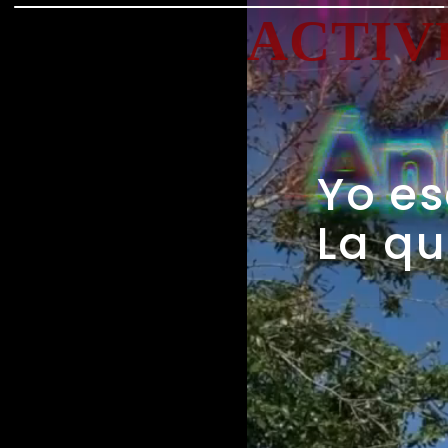
ACTIV
Yo es
La qu