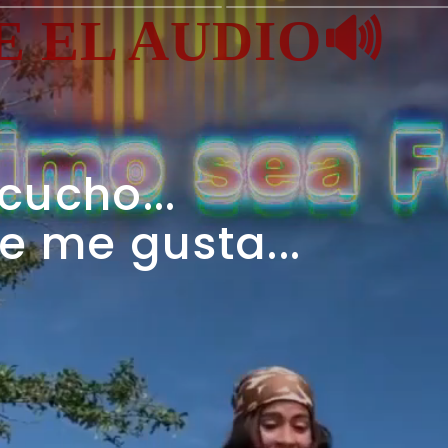
E EL AUDIO🔊
cucho...
e me gusta...